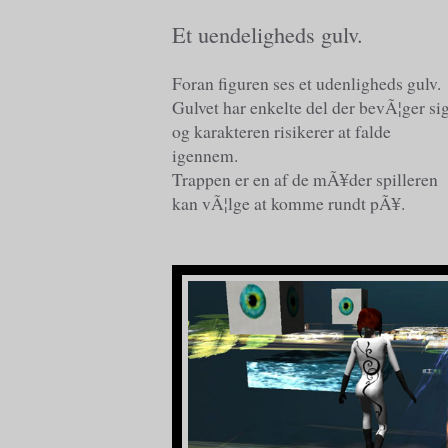
Et uendeligheds gulv.
Foran figuren ses et udenligheds gulv.
Gulvet har enkelte del der bevÃ¦ger si
og karakteren risikerer at falde
igennem.
Trappen er en af de mÃ¥der spilleren
kan vÃ¦lge at komme rundt pÃ¥.