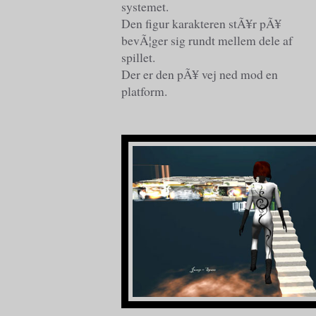
systemet.
Den figur karakteren stÃ¥r pÃ¥
bevÃ¦ger sig rundt mellem dele af
spillet.
Der er den pÃ¥ vej ned mod en
platform.