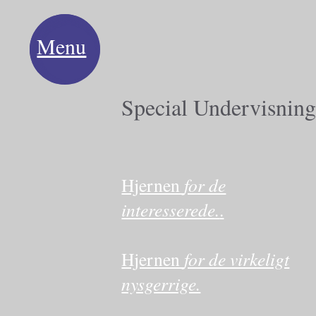
Menu
Special Undervisning
Hjernen
for de
interesserede.
.
Hjernen
for de virkeligt
nysgerrige.